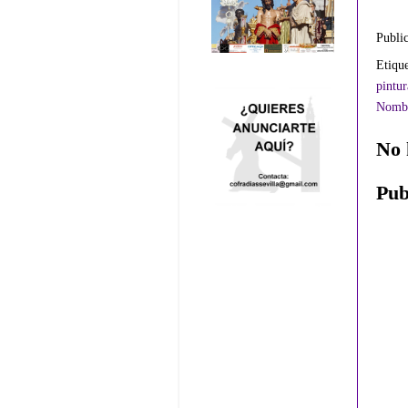
Publi
Etiqu
pintu
Nomb
No 
Pub