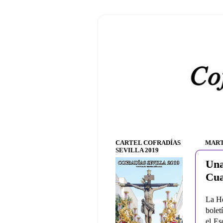
CARTEL COFRADÍAS
MART
SEVILLA 2019
Una
Cua
La He
bolet
el Es