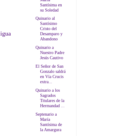
Santísima en
su Soledad
Quinario al
Santísimo
Cristo del
tigua
Desamparo y
Abandono
Quinario a
Nuestro Padre
Jesús Cautivo
El Señor de San
Gonzalo saldrá
en Vía Crucis
extra...
Quinario a los
Sagrados
Titulares de la
Hermandad ...
Septenario a
María
Santísima de
la Amargura