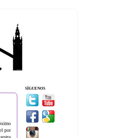
SÍGUENOS
róximo
el por
uestra