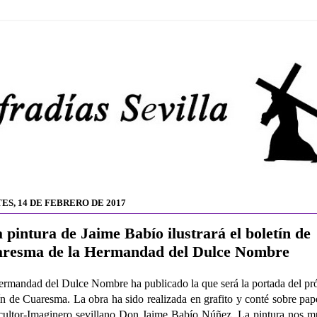
ES, 14 DE FEBRERO DE 2017
 pintura de Jaime Babío ilustrará el boletín de
resma de la Hermandad del Dulce Nombre
rmandad del Dulce Nombre ha publicado la que será la portada del p
ín de Cuaresma. La obra ha sido realizada en grafito y conté sobre pap
cultor-Imaginero sevillano Don Jaime Babío Núñez. La pintura nos m