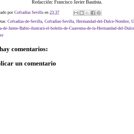
Redacción: Francisco Javier Bautista.
cado por
Cofradías Sevilla
en
23:37
etas:
Cofradías-de-Sevilla
,
Cofradías-Sevilla
,
Hermandad-del-Dulce-Nombre
,
U
ra-de-Jaime-Babío-ilustrará-el-boletín-de-Cuaresma-de-la-Hermandad-del-Dulc
re
hay comentarios:
licar un comentario