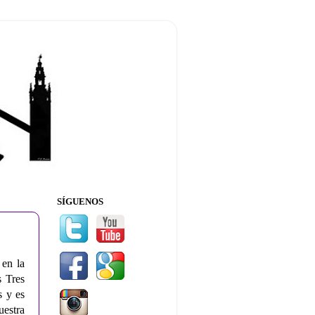
SÍGUENOS
 en la
s Tres
s y es
uestra