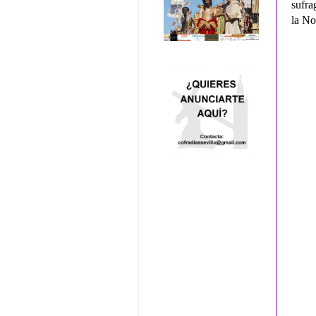
sufra
la No