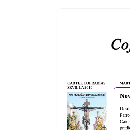
CARTEL COFRADÍAS
MART
SEVILLA 2019
Nov
Desde
Parro
Caída
predi