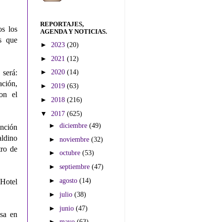
REPORTAJES,
s los
AGENDA Y NOTICIAS.
s que
►
2023
(20)
►
2021
(12)
►
2020
(14)
 será:
ación,
►
2019
(63)
on el
►
2018
(216)
▼
2017
(625)
►
diciembre
(49)
nción
aldino
►
noviembre
(32)
tro de
►
octubre
(53)
►
septiembre
(47)
►
agosto
(14)
 Hotel
►
julio
(38)
►
junio
(47)
isa en
►
mayo
(63)