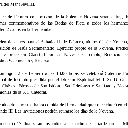
a del Mar (Sevilla).
ía 9 de Febrero con ocasión de la Solemne Novena serán entregado
omas conmemorativos de las Bodas de Plata a todos los hermano
len 25 años en la Hermandad.
den de cultos para el Sábado 11 de Febrero, último día de Novena,
ición de Jesús Sacramentado, Ejercicio propio de la Novena, Predic
mne procesión Claustral por las Naves del Templo, Bendición c
simo Sacramento y Reserva.
omingo 12 de Febrero a las 13:00 horas se celebrará Solemne Fu
ipal de Instituto presidida por el Director Espiritual M. I. Sr. D. Ger
 Chávez, Párroco de San Isidoro, San Ildefonso y Santiago y Maes
onias de la S. I. Catedral.
rmino de la misma habrá comida de Hermandad que se celebrará en el
ndo III. Las invitaciones podrán retirarse los días de la Novena.
nes día 13 finalizarán los cultos a las ocho de la tarde con la M