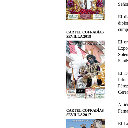
Señor
El d
dipl
cump
CARTEL COFRADÍAS
SEVILLA 2018
El or
Expos
Sole
Santí
El D
Princ
Pérez
Cerem
Al té
CARTEL COFRADÍAS
Ferna
SEVILLA 2017
El Lu