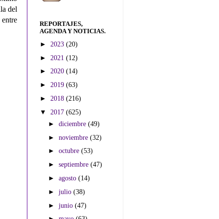
lla de
l
 entre
REPORTAJES,
AGENDA Y NOTICIAS.
►
2023
(20)
►
2021
(12)
►
2020
(14)
►
2019
(63)
►
2018
(216)
▼
2017
(625)
►
diciembre
(49)
►
noviembre
(32)
►
octubre
(53)
►
septiembre
(47)
►
agosto
(14)
►
julio
(38)
►
junio
(47)
►
mayo
(63)