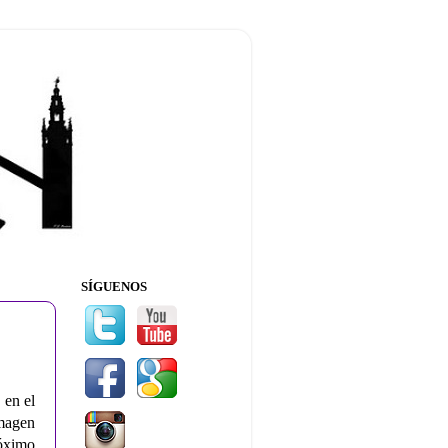
SÍGUENOS
 en el
magen
róximo