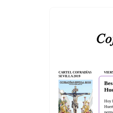
CARTEL COFRADÍAS
VIERN
SEVILLA 2019
Bes
Hue
Hoy h
Huer
perma