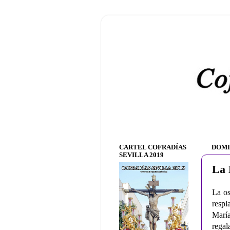
CARTEL COFRADÍAS
DOMI
SEVILLA 2019
La 
La os
respl
María
rega