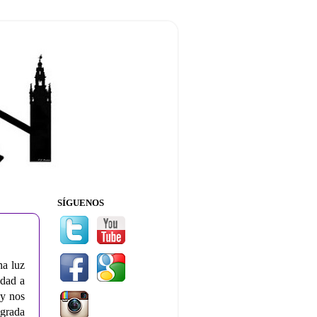
SÍGUENOS
na luz
edad a
 y nos
grada