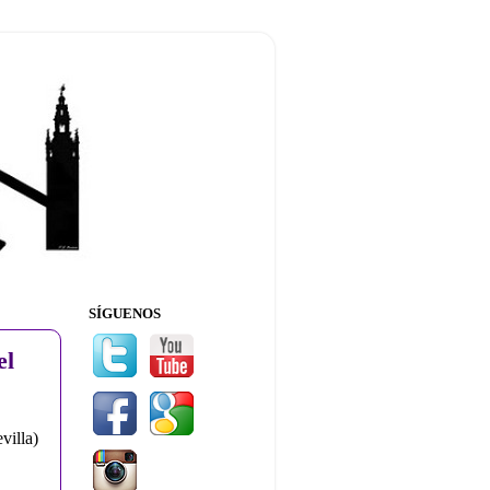
SÍGUENOS
el
illa)