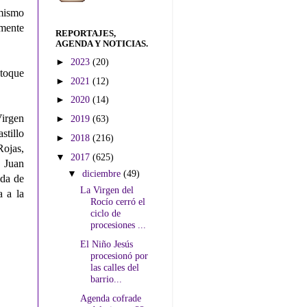
 mismo
rmente
REPORTAJES,
AGENDA Y NOTICIAS.
►
2023
(20)
 toque
►
2021
(12)
►
2020
(14)
Virgen
►
2019
(63)
tillo
►
2018
(216)
Rojas,
▼
2017
(625)
r Juan
▼
diciembre
(49)
lda de
La Virgen del
a a la
Rocío cerró el
ciclo de
procesiones ...
El Niño Jesús
procesionó por
las calles del
barrio...
Agenda cofrade