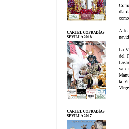
Como 
día d
como
A lo 
CARTEL COFRADÍAS
navid
SEVILLA 2018
La Vi
del 
Lastr
ya qu
Manue
la Vi
Virge
CARTEL COFRADÍAS
SEVILLA 2017