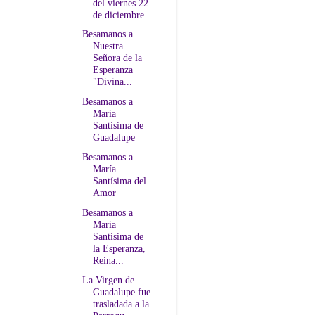
del viernes 22
de diciembre
Besamanos a
Nuestra
Señora de la
Esperanza
"Divina...
Besamanos a
María
Santísima de
Guadalupe
Besamanos a
María
Santísima del
Amor
Besamanos a
María
Santísima de
la Esperanza,
Reina...
La Virgen de
Guadalupe fue
trasladada a la