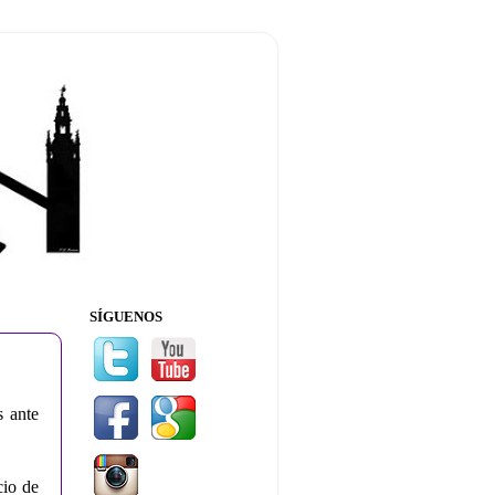
SÍGUENOS
s ante
cio de