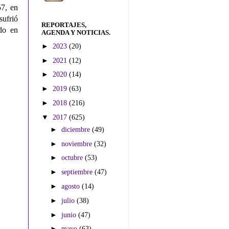
57, en
sufrió
REPORTAJES,
ado en
AGENDA Y NOTICIAS.
►
2023
(20)
►
2021
(12)
►
2020
(14)
►
2019
(63)
►
2018
(216)
▼
2017
(625)
►
diciembre
(49)
►
noviembre
(32)
►
octubre
(53)
►
septiembre
(47)
►
agosto
(14)
►
julio
(38)
►
junio
(47)
►
mayo
(63)