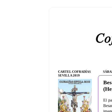
CARTEL COFRADÍAS
SÁBA
SEVILLA 2019
Bes
(He
El pa
Besa
image