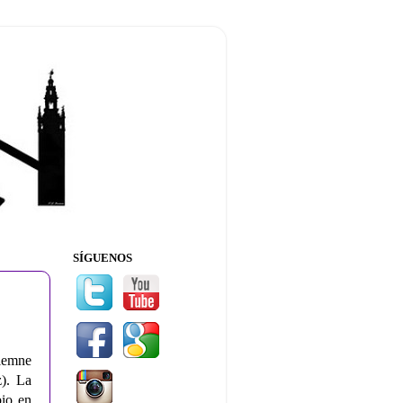
SÍGUENOS
olemne
). La
bio en