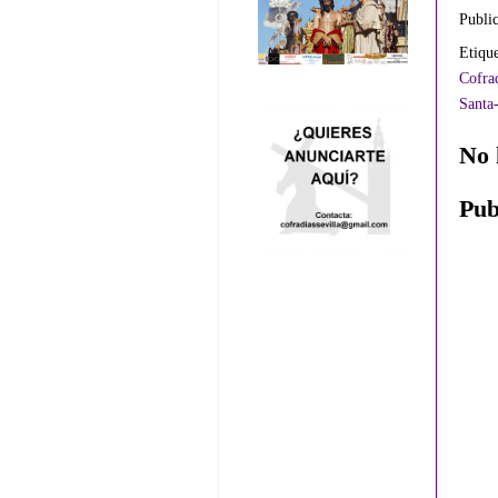
Publi
Etiqu
Cofrad
Santa-
No 
Pub