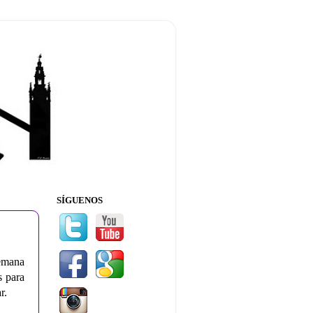
SÍGUENOS
semana
s para
ar.