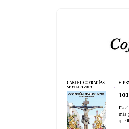
CARTEL COFRADÍAS
VIERN
SEVILLA 2019
100
Es el
más g
que l