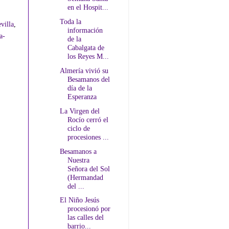
en el Hospit...
Toda la
villa
,
información
a-
de la
Cabalgata de
los Reyes M...
Almería vivió su
Besamanos del
día de la
Esperanza
La Virgen del
Rocío cerró el
ciclo de
procesiones ...
Besamanos a
Nuestra
Señora del Sol
(Hermandad
del ...
El Niño Jesús
procesionó por
las calles del
barrio...