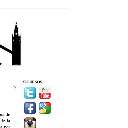
SÍGUENOS
ora de
 de la
da por