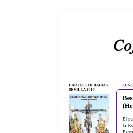
CARTEL COFRADÍAS
LUNES
SEVILLA 2019
Bes
(He
El pa
la Es
Esper