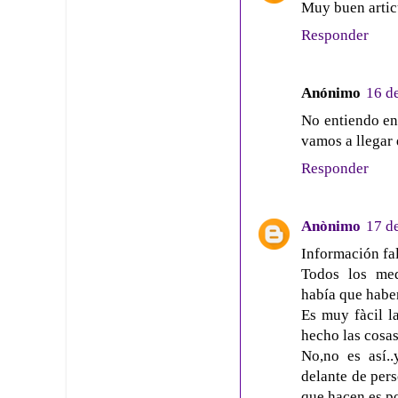
Muy buen articu
Responder
Anónimo
16 de
No entiendo en
vamos a llegar
Responder
Anònimo
17 d
Información fal
Todos los medi
había que haber
Es muy fàcil la
hecho las cosas
No,no es así.
delante de pers
que hacen es po