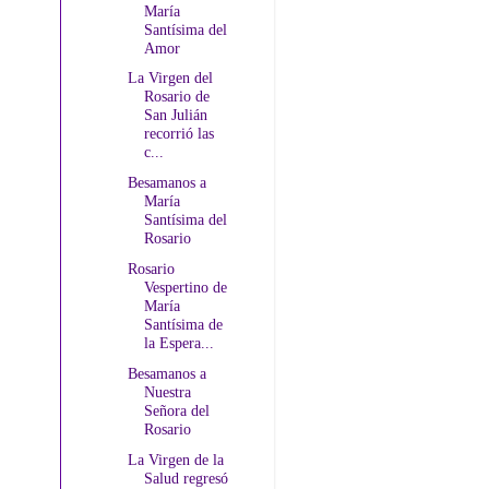
María
Santísima del
Amor
La Virgen del
Rosario de
San Julián
recorrió las
c...
Besamanos a
María
Santísima del
Rosario
Rosario
Vespertino de
María
Santísima de
la Espera...
Besamanos a
Nuestra
Señora del
Rosario
La Virgen de la
Salud regresó