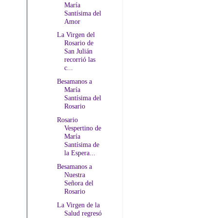
María
Santísima del
Amor
La Virgen del
Rosario de
San Julián
recorrió las
c...
Besamanos a
María
Santísima del
Rosario
Rosario
Vespertino de
María
Santísima de
la Espera...
Besamanos a
Nuestra
Señora del
Rosario
La Virgen de la
Salud regresó