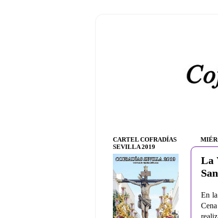
CARTEL COFRADÍAS
MIÉR
SEVILLA 2019
La 
San
En la
Cena 
reali