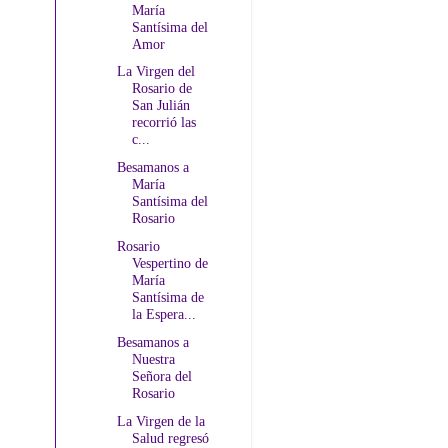
María
Santísima del
Amor
La Virgen del
Rosario de
San Julián
recorrió las
c...
Besamanos a
María
Santísima del
Rosario
Rosario
Vespertino de
María
Santísima de
la Espera...
Besamanos a
Nuestra
Señora del
Rosario
La Virgen de la
Salud regresó