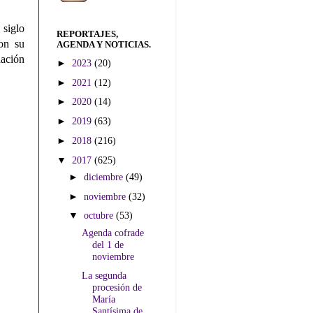
 siglo
REPORTAJES,
on su
AGENDA Y NOTICIAS.
nación
►
2023
(20)
►
2021
(12)
►
2020
(14)
►
2019
(63)
►
2018
(216)
▼
2017
(625)
►
diciembre
(49)
►
noviembre
(32)
▼
octubre
(53)
Agenda cofrade
del 1 de
noviembre
La segunda
procesión de
María
Santísima de