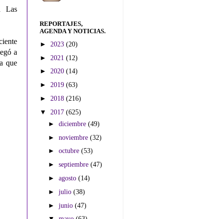
a Las
REPORTAJES,
AGENDA Y NOTICIAS.
ciente
►
2023
(20)
legó a
►
2021
(12)
ta que
►
2020
(14)
.
►
2019
(63)
►
2018
(216)
▼
2017
(625)
►
diciembre
(49)
►
noviembre
(32)
►
octubre
(53)
►
septiembre
(47)
►
agosto
(14)
►
julio
(38)
►
junio
(47)
▼
mayo
(63)