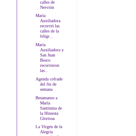
calles de
Nervión
María
Auxiliadora
recorrió las
calles de la
feligr...
María
Auxiliadora y
San Juan
Bosco
recorrieron
las...
Agenda cofrade
del fin de
semana
Besamanos a
María
Santísima de
la Hiniesta
Gloriosa
La Virgen de la
Alegría