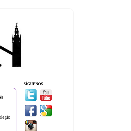
SÍGUENOS
ía
legio