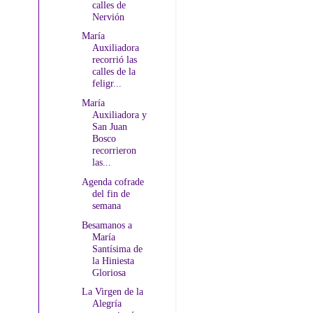
calles de
Nervión
María
Auxiliadora
recorrió las
calles de la
feligr...
María
Auxiliadora y
San Juan
Bosco
recorrieron
las...
Agenda cofrade
del fin de
semana
Besamanos a
María
Santísima de
la Hiniesta
Gloriosa
La Virgen de la
Alegría