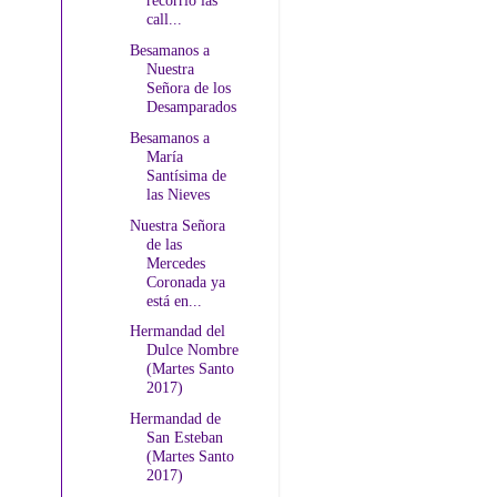
recorrió las
call...
Besamanos a
Nuestra
Señora de los
Desamparados
Besamanos a
María
Santísima de
las Nieves
Nuestra Señora
de las
Mercedes
Coronada ya
está en...
Hermandad del
Dulce Nombre
(Martes Santo
2017)
Hermandad de
San Esteban
(Martes Santo
2017)