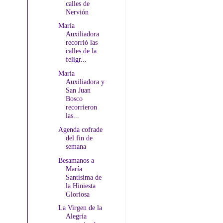
calles de
Nervión
María
Auxiliadora
recorrió las
calles de la
feligr...
María
Auxiliadora y
San Juan
Bosco
recorrieron
las...
Agenda cofrade
del fin de
semana
Besamanos a
María
Santísima de
la Hiniesta
Gloriosa
La Virgen de la
Alegría