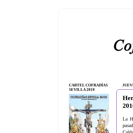
CARTEL COFRADÍAS
JUEVE
SEVILLA 2019
Her
201
La He
pasad
Caída