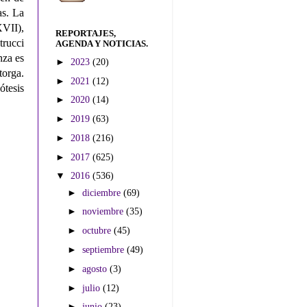
as. La
XVII),
REPORTAJES,
trucci
AGENDA Y NOTICIAS.
nza es
►
2023
(20)
torga.
►
2021
(12)
ótesis
►
2020
(14)
►
2019
(63)
►
2018
(216)
►
2017
(625)
▼
2016
(536)
►
diciembre
(69)
►
noviembre
(35)
►
octubre
(45)
►
septiembre
(49)
►
agosto
(3)
►
julio
(12)
►
junio
(23)