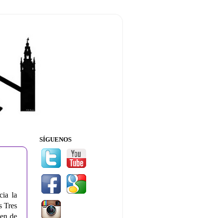
SÍGUENOS
cia la
s Tres
gen de