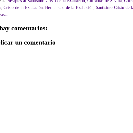
etas:
Besapiés-al-Santísimo-Cristo-de-la-Exaltación
,
Cofradías-de-Sevilla
,
Cofra
a
,
Cristo-de-la-Exaltación
,
Hermandad-de-la-Exaltación
,
Santísimo-Cristo-de-l
ación
hay comentarios:
licar un comentario