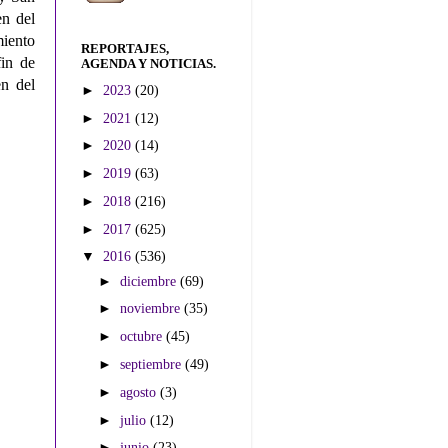
en del
miento
REPORTAJES,
fin de
AGENDA Y NOTICIAS.
n del
►
2023
(20)
►
2021
(12)
►
2020
(14)
►
2019
(63)
►
2018
(216)
►
2017
(625)
▼
2016
(536)
►
diciembre
(69)
►
noviembre
(35)
►
octubre
(45)
►
septiembre
(49)
►
agosto
(3)
►
julio
(12)
►
junio
(23)