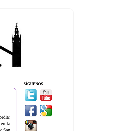
SÍGUENOS
z
ordia)
 en la
 y San