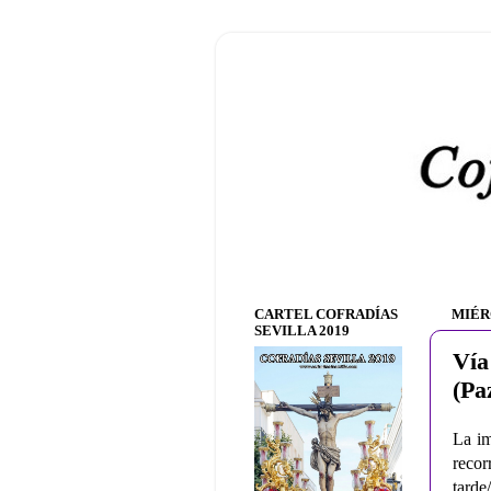
CARTEL COFRADÍAS
MIÉR
SEVILLA 2019
Vía
(Pa
La im
recor
tarde