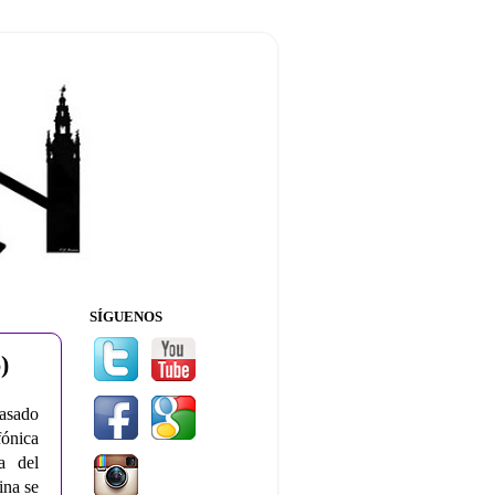
SÍGUENOS
)
pasado
fónica
a del
ina se