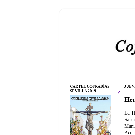
CARTEL COFRADÍAS
JUEVE
SEVILLA 2019
Her
La He
Sábad
Muni
Acuar