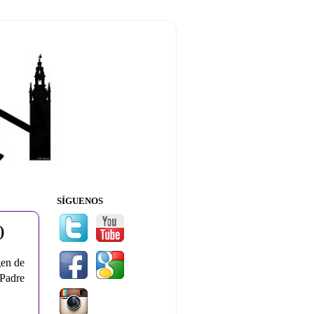
SÍGUENOS
)
gen de
 Padre