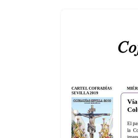
CARTEL COFRADÍAS
MIÉR
SEVILLA 2019
Vía
Col
El pa
la Co
image