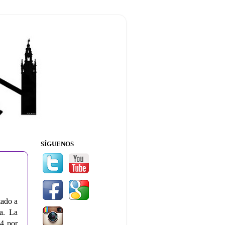
SÍGUENOS
tado a
ía.
La
4 por