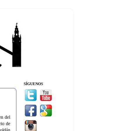
SÍGUENOS
en del
rio de
Roldán