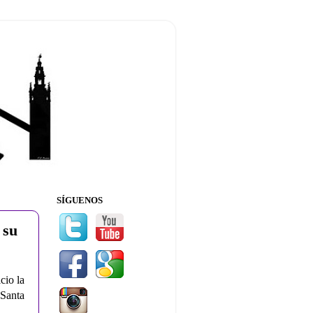
SÍGUENOS
 su
cio la
Santa