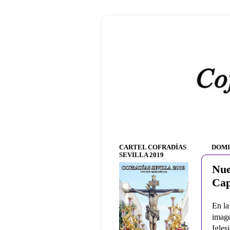
CARTEL COFRADÍAS
DOMI
SEVILLA 2019
Nue
Cap
En la
image
Igles