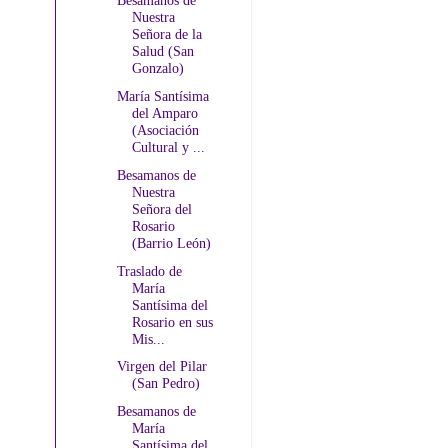
Besamanos de
Nuestra
Señora de la
Salud (San
Gonzalo)
María Santísima
del Amparo
(Asociación
Cultural y ...
Besamanos de
Nuestra
Señora del
Rosario
(Barrio León)
Traslado de
María
Santísima del
Rosario en sus
Mis...
Virgen del Pilar
(San Pedro)
Besamanos de
María
Santísima del