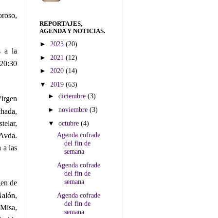
oroso,
REPORTAJES,
AGENDA Y NOTICIAS.
►
2023
(20)
 a la
►
2021
(12)
20:30
►
2020
(14)
▼
2019
(63)
►
diciembre
(3)
Virgen
►
noviembre
(3)
chada,
▼
octubre
(4)
telar,
Agenda cofrade
Avda.
del fin de
 a las
semana
Agenda cofrade
del fin de
semana
gen de
Agenda cofrade
Nalón,
del fin de
 Misa,
semana