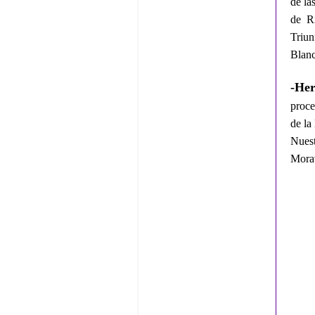
de la
de Ri
Triu
Blanc
-He
proce
de la
Nuest
Morav