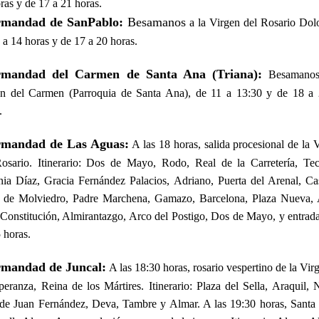
ras y de 17 a 21 horas.
rmandad de SanPablo:
Besamanos
a la Virgen del Rosario Dol
 a 14 horas y de 17 a 20 horas.
rmandad del Carmen de Santa Ana (Triana):
Besamanos
en del Carmen (Parroquia de Santa Ana), de 11 a 13:30 y de 18 a 
.
rmandad de Las Aguas:
A las 18 horas, salida procesional de la 
osario. Itinerario: Dos de Mayo, Rodo, Real de la Carretería, Te
ia Díaz, Gracia Fernández Palacios, Adriano, Puerta del Arenal, Cas
a de Molviedro, Padre Marchena, Gamazo, Barcelona, Plaza Nueva, 
 Constitución, Almirantazgo, Arco del Postigo, Dos de Mayo, y entrada
 horas.
rmandad de Juncal:
A las 18:30 horas, rosario vespertino de la Vir
peranza, Reina de los Mártires. Itinerario: Plaza del Sella, Araquil, 
de Juan Fernández, Deva, Tambre y Almar. A las 19:30 horas, Santa