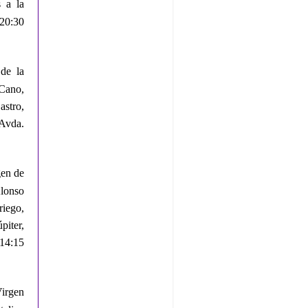
 a la
20:30
 de la
Cano,
astro,
 Avda.
gen de
Alonso
riego,
piter,
 14:15
Virgen