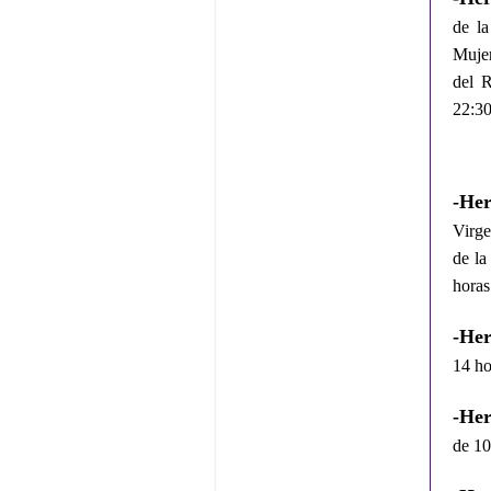
de la
Mujer
del R
22:30
-He
Virge
de la
horas
-He
14 ho
-He
de 10