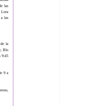
de las
, Lora
 a las
 de la
z, Río
s 9:45
de 9 a
roso,