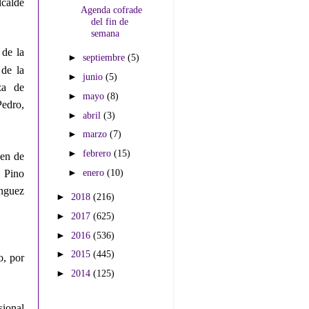
lcalde
Agenda cofrade
del fin de
semana
 de la
►
septiembre
(5)
de la
►
junio
(5)
za de
►
mayo
(8)
Pedro,
►
abril
(3)
►
marzo
(7)
►
febrero
(15)
gen de
►
enero
(10)
. Pino
nguez
►
2018
(216)
►
2017
(625)
►
2016
(536)
►
2015
(445)
o, por
►
2014
(125)
sional