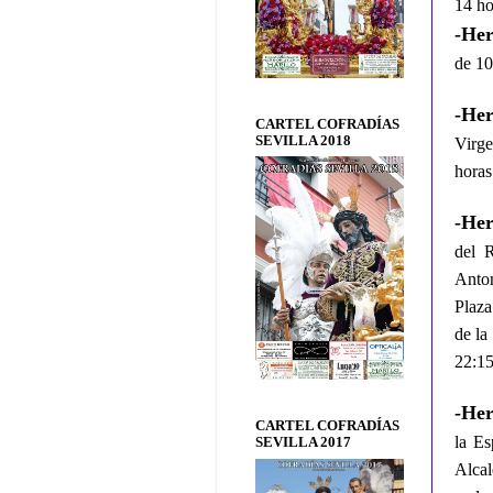
14 ho
-He
de 10
-He
CARTEL COFRADÍAS
SEVILLA 2018
Virg
horas
-He
del R
Anton
Plaz
de la
22:15
-He
CARTEL COFRADÍAS
la Es
SEVILLA 2017
Alcal