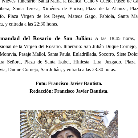
s Nieves. Itinerario: Santa María la Blanca, Cano y Cueto, Paseo de Ca
bera, Santa Teresa, Ximénez de Enciso, Plaza de la Alianza, Plaz
nfo, Plaza Virgen de los Reyes, Mateos Gago, Fabiola, Santa Mar
a, y entrada a las 22:30 horas.
rmandad del Rosario de San Julián:
A las 18:45 horas, s
sional de la Virgen del Rosario. Itinerario: San Julián Duque Cornejo,
 Moravia, Pasaje Mallol, Santa Paula, Enladrillada, Socorro, Siete Dolo
ra Señora, Plaza de Santa Isabel, Hiniesta, Lira, Juzgado, Plaza
ia, Duque Cornejo, San Julián, y entrada a las 23:30 horas.
Foto
:
Francisco Javier Bautista.
Redacción:
Francisco Javier Bautista.