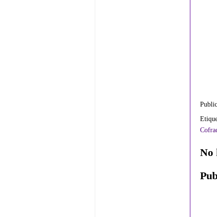
Publi
Etiqu
Cofrad
No 
Pub