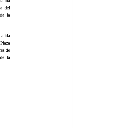
talina
a del
ía la
alida
 Plaza
res de
 de la