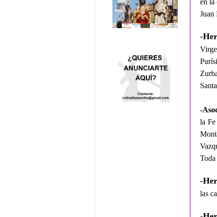
en la
Juan 
-He
Virg
Purí
Zurba
Santa
-Aso
la Fe
Mont
Vazqu
Toda 
-Her
las ca
-Her