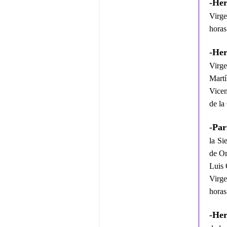
-He
Virg
horas
-He
Virge
Martí
Vicen
de la
-Par
la Si
de Or
Luis 
Virge
horas
-Her