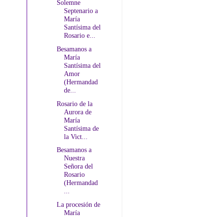
Solemne
Septenario a
María
Santísima del
Rosario e...
Besamanos a
María
Santísima del
Amor
(Hermandad
de...
Rosario de la
Aurora de
María
Santísima de
la Vict...
Besamanos a
Nuestra
Señora del
Rosario
(Hermandad
...
La procesión de
María