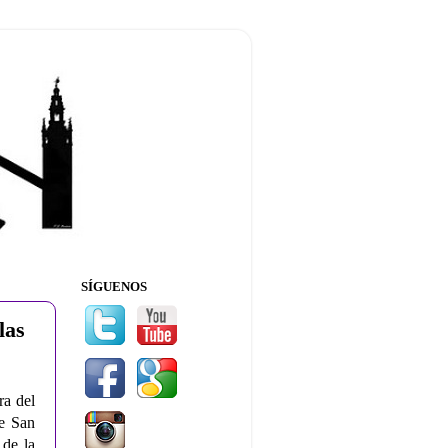
SÍGUENOS
las
ra del
de San
 de la