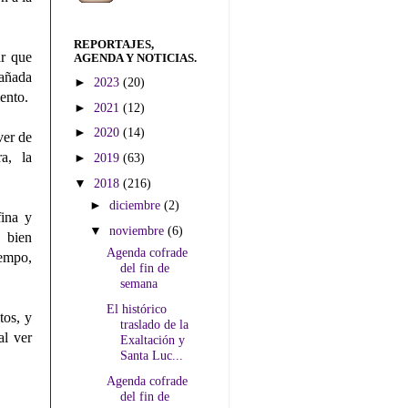
REPORTAJES,
ar que
AGENDA Y NOTICIAS.
pañada
►
2023
(20)
ento.
►
2021
(12)
►
2020
(14)
ver de
a, la
►
2019
(63)
▼
2018
(216)
►
diciembre
(2)
fina y
▼
noviembre
(6)
y bien
Agenda cofrade
iempo,
del fin de
semana
El histórico
tos, y
traslado de la
al ver
Exaltación y
Santa Luc...
Agenda cofrade
del fin de