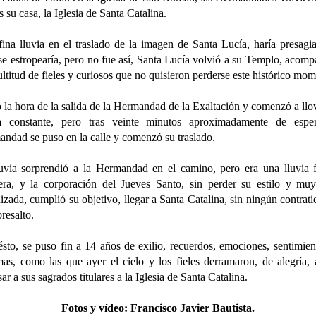
s su casa, la Iglesia de Santa Catalina.
ina lluvia en el traslado de la imagen de Santa Lucía, haría presagi
se estropearía, pero no fue así, Santa Lucía volvió a su Templo, acom
ltitud de fieles y curiosos que no quisieron perderse este histórico mom
 la hora de la salida de la Hermandad de la Exaltación y comenzó a llo
a constante, pero tras veinte minutos aproximadamente de esper
ndad se puso en la calle y comenzó su traslado.
uvia sorprendió a la Hermandad en el camino, pero era una lluvia 
era, y la corporación del Jueves Santo, sin perder su estilo y mu
izada, cumplió su objetivo, llegar a Santa Catalina, sin ningún contrat
bresalto.
sto, se puso fin a 14 años de exilio, recuerdos, emociones, sentimien
mas, como las que ayer el cielo y los fieles derramaron, de alegría, 
sar a sus sagrados titulares a la Iglesia de Santa Catalina.
Fotos y vídeo:
Francisco Javier Bautista.