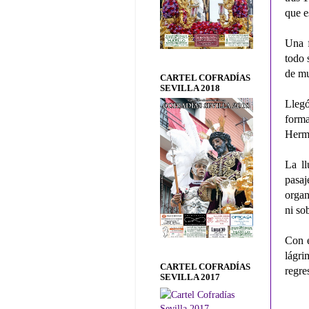
que e
Una f
todo 
de mu
CARTEL COFRADÍAS
SEVILLA 2018
Llegó
form
Herma
La ll
pasaj
organ
ni so
Con é
lágri
CARTEL COFRADÍAS
regre
SEVILLA 2017