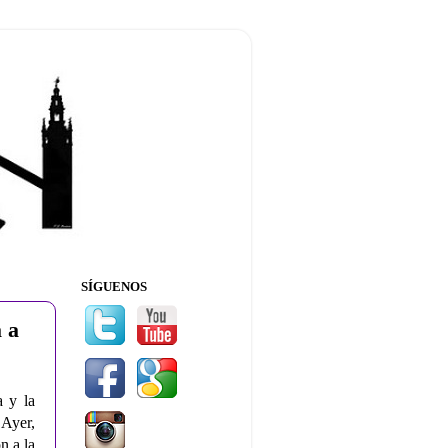
SÍGUENOS
a a
 y la
 Ayer,
n a la