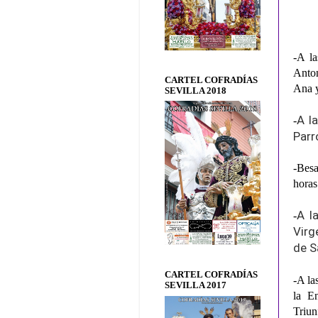
-A la
Anton
CARTEL COFRADÍAS
Ana y
SEVILLA 2018
A l
-
Parr
-Besa
horas
A l
-
Virg
de S
CARTEL COFRADÍAS
-A la
SEVILLA 2017
la En
Triun