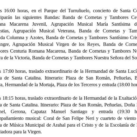
s 16:00 horas, en el Parque del Turruñuelo, concierto de Santa Ce
iciparán las siguientes Bandas: Banda de Cornetas y Tambores Cen
na Macarena Juvenil, Agrupación Musical María Santísima d
stias, Agrupación Musical Veterana, Banda de Cornetas y Tam
da Columna y Azotes, Banda de Cornetas y Tambores Santísimo Cris
angre, Agrupación Musical Virgen de los Reyes, Banda de Corne
ores Centuria Romana Macarena, Banda de Cornetas y Tambores Nu
a de la Victoria, Banda de Cornetas y Tambores Nuestra Señora del So
s 17:00 horas, traslado extraordinario de la Hermandad de Santa Lucí
ia de Santa Catalina. Itinerario: Plaza de San Román, Peñuelas, 
a, Hermandad de la Mortaja, Plaza de los Terceros y entrada (18:00 hor
s 18:15 horas, traslado extraordinario de la Hermandad de la Exaltació
ia de Santa Catalina. Itinerario: Plaza de San Román, Peñuelas, Doña
nel, Gerona, Capataz Manuel Santiago y entrada (19:30 ho
añamiento musical: Coral de San Felipe Neri y cuarteto de viento
 de Música Municipal de Arahal para el Cristo y de la Escolanía de
iadora para la Virgen.