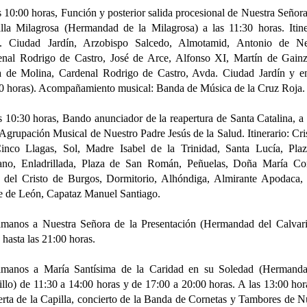
s 10:00 horas, Función y posterior salida procesional de Nuestra Señora
la Milagrosa (Hermandad de la Milagrosa) a las 11:30 horas. Itine
. Ciudad Jardín, Arzobispo Salcedo, Almotamid, Antonio de Neb
nal Rodrigo de Castro, José de Arce, Alfonso XI, Martín de Gainz
 de Molina, Cardenal Rodrigo de Castro, Avda. Ciudad Jardín y en
0 horas). Acompañamiento musical: Banda de Música de la Cruz Roja.
s 10:30 horas, Bando anunciador de la reapertura de Santa Catalina, a
 Agrupación Musical de Nuestro Padre Jesús de la Salud. Itinerario: Cri
inco Llagas, Sol, Madre Isabel de la Trinidad, Santa Lucía, Plaz
cano, Enladrillada, Plaza de San Román, Peñuelas, Doña María Cor
 del Cristo de Burgos, Dormitorio, Alhóndiga, Almirante Apodaca,
 de León, Capataz Manuel Santiago.
manos a Nuestra Señora de la Presentación (Hermandad del Calvari
 hasta las 21:00 horas.
amanos a María Santísima de la Caridad en su Soledad (Hermanda
illo) de 11:30 a 14:00 horas y de 17:00 a 20:00 horas. A las 13:00 hor
erta de la Capilla, concierto de la Banda de Cornetas y Tambores de N