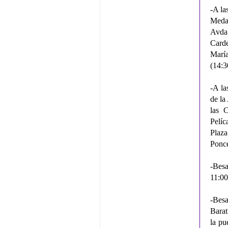
-A la
Medal
Avda
Carde
María
(14:3
-A la
de la
las C
Pelí
Plaza
Ponce
-Besa
11:00
-Bes
Barat
la pu