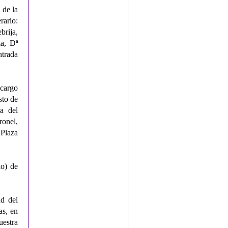
 de la
rario:
rija,
a, Dª
trada
 cargo
sto de
a del
onel,
 Plaza
o) de
d del
as, en
uestra