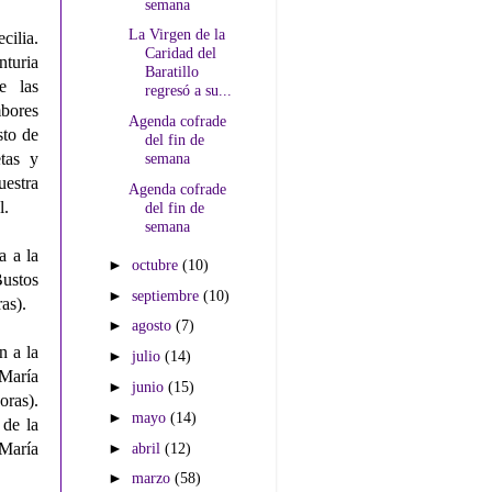
semana
La Virgen de la
cilia.
Caridad del
turia
Baratillo
e las
regresó a su...
bores
Agenda cofrade
to de
del fin de
semana
tas y
estra
Agenda cofrade
l.
del fin de
semana
a a la
►
octubre
(10)
Bustos
►
septiembre
(10)
as).
►
agosto
(7)
n a la
►
julio
(14)
 María
►
junio
(15)
ras).
►
mayo
(14)
 de la
►
abril
(12)
 María
►
marzo
(58)