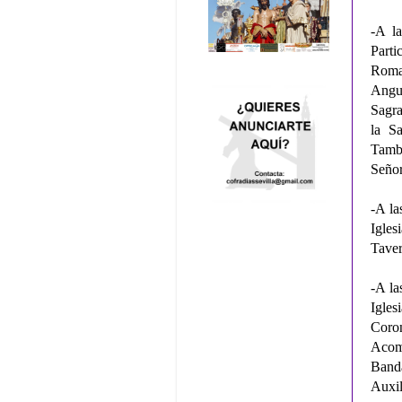
-A la
Part
Roma
Angu
Sagra
la S
Tamb
Señor
-A la
Igles
Taver
-A la
Igles
Coro
Acomp
Banda
Auxil