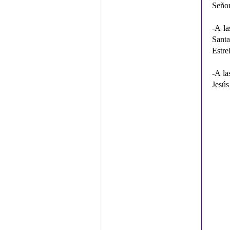
Señor
-A la
Sant
Estre
-A la
Jesús