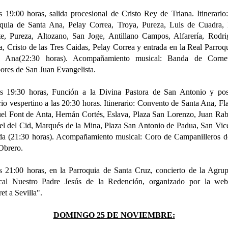
s 19:00 horas, salida procesional de Cristo Rey de Triana. Itinerario
quia de Santa Ana, Pelay Correa, Troya, Pureza, Luis de Cuadra, 
e, Pureza, Altozano, San Joge, Antillano Campos, Alfarería, Rodr
a, Cristo de las Tres Caidas, Pelay Correa y entrada en la Real Parroq
a Ana(22:30 horas). Acompañamiento musical: Banda de Corne
res de San Juan Evangelista.
s 19:30 horas, Función a la Divina Pastora de San Antonio y post
io vespertino a las 20:30 horas. Itinerario: Convento de Santa Ana, Fl
l Font de Anta, Hernán Cortés, Eslava, Plaza San Lorenzo, Juan Ra
l del Cid, Marqués de la Mina, Plaza San Antonio de Padua, San Vic
da (21:30 horas). Acompañamiento musical: Coro de Campanilleros 
Obrero.
s 21:00 horas, en la Parroquia de Santa Cruz, concierto de la Agru
cal Nuestro Padre Jesús de la Redención, organizado por la we
et a Sevilla".
DOMINGO 25 DE NOVIEMBRE: