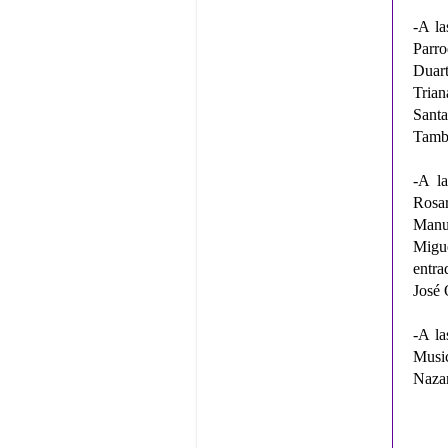
-A la
Parro
Duart
Trian
Sant
Tambo
-A la
Rosar
Manue
Migue
entra
José 
-A la
Musi
Nazar