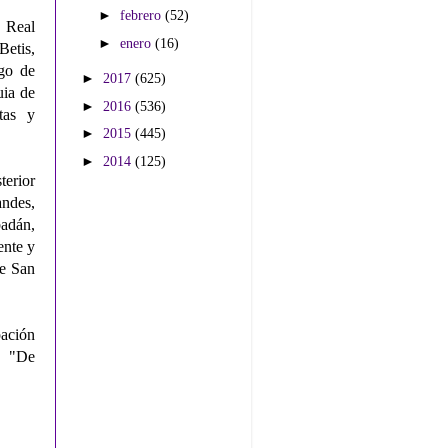
►
febrero
(52)
: Real
►
enero
(16)
Betis,
igo de
►
2017
(625)
uia de
►
2016
(536)
tas y
►
2015
(445)
►
2014
(125)
erior
andes,
badán,
ente y
de San
pación
b "De