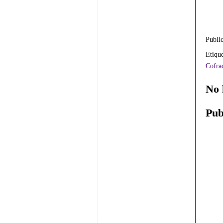
Publi
Etiqu
Cofrad
No 
Pub