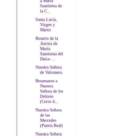
a María
Santísima de
la C...
Santa Lucía,
Virgen y
Mártir
Rosario de la
Aurora de
María
Santísima del
Dulce ...
Nuestra Señora
de Valvanera
Besamanos a
Nuestra
Señora de los
Dolores
(Cerro d...
Nuestra Señora
de las
Mercedes
(Puerta Real)
Nuestra Señora