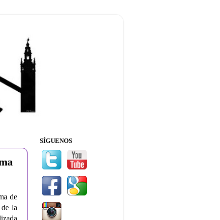
SÍGUENOS
ima
ima de
 de la
lizada