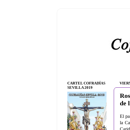
CARTEL COFRADÍAS
VIER
SEVILLA 2019
Ros
de 
El pa
la Ca
Carid