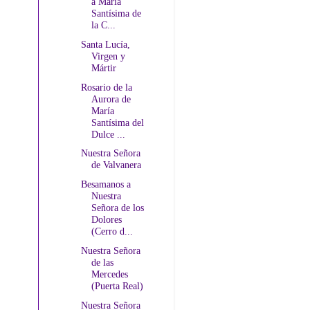
a María
Santísima de
la C...
Santa Lucía,
Virgen y
Mártir
Rosario de la
Aurora de
María
Santísima del
Dulce ...
Nuestra Señora
de Valvanera
Besamanos a
Nuestra
Señora de los
Dolores
(Cerro d...
Nuestra Señora
de las
Mercedes
(Puerta Real)
Nuestra Señora