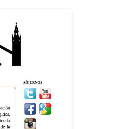
SÍGUENOS
ación
idos,
niendo
de la