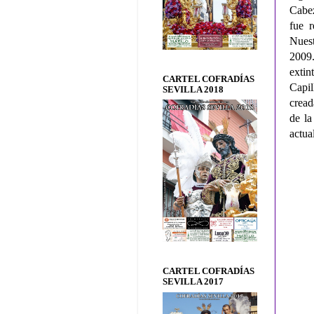
Cabez
fue 
Nuest
2009.
extin
CARTEL COFRADÍAS
Capil
SEVILLA 2018
cread
de la
actua
CARTEL COFRADÍAS
SEVILLA 2017