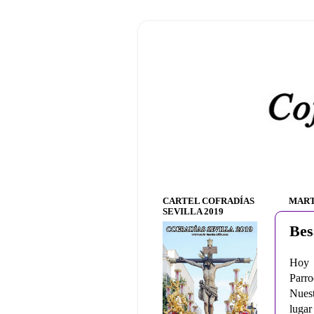
CARTEL COFRADÍAS
MART
SEVILLA 2019
Bes
Hoy 
Parro
Nuest
lugar