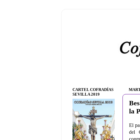
CARTEL COFRADÍAS
MARTE
SEVILLA 2019
Bes
la 
El pa
del 
conme