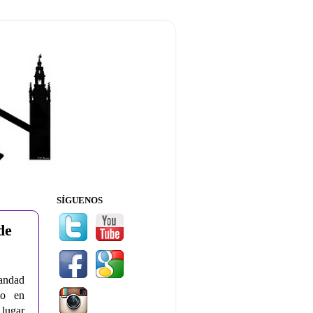
SÍGUENOS
de
mandad
io en
lugar