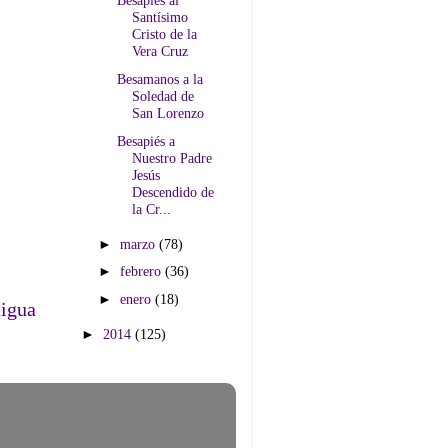
Besapiés al
Santísimo
Cristo de la
Vera Cruz
Besamanos a la
Soledad de
San Lorenzo
Besapiés a
Nuestro Padre
Jesús
Descendido de
la Cr...
►
marzo
(78)
►
febrero
(36)
►
enero
(18)
tigua
►
2014
(125)
.