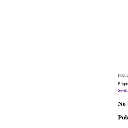
Publi
Etiqu
Sevill
No 
Pub