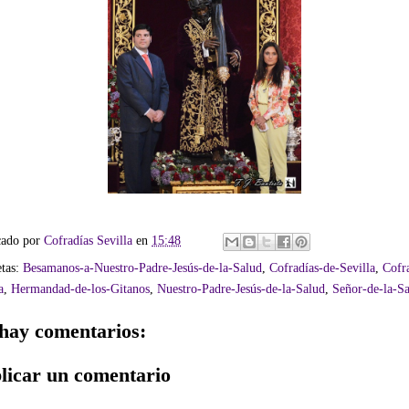
cado por
Cofradías Sevilla
en
15:48
etas:
Besamanos-a-Nuestro-Padre-Jesús-de-la-Salud
,
Cofradías-de-Sevilla
,
Cofr
a
,
Hermandad-de-los-Gitanos
,
Nuestro-Padre-Jesús-de-la-Salud
,
Señor-de-la-S
hay comentarios:
licar un comentario