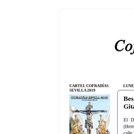
CARTEL COFRADÍAS
LUNES
SEVILLA 2019
Bes
Git
El D
(Herm
calle