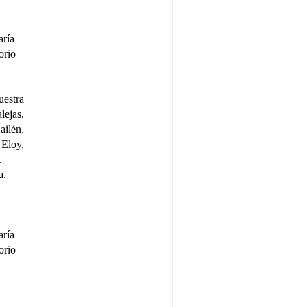
ría
orio
uestra
lejas,
ilén,
Eloy,
.
a.
ría
orio