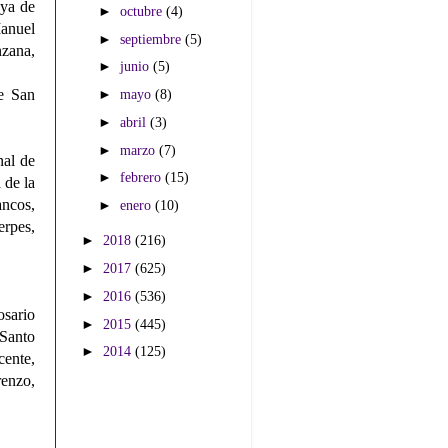
aya de
►
octubre
(4)
anuel
►
septiembre
(5)
zana,
►
junio
(5)
►
mayo
(8)
e San
►
abril
(3)
►
marzo
(7)
nal de
►
febrero
(15)
 de la
ancos,
►
enero
(10)
erpes,
►
2018
(216)
►
2017
(625)
►
2016
(536)
sario
►
2015
(445)
 Santo
►
2014
(125)
cente,
renzo,