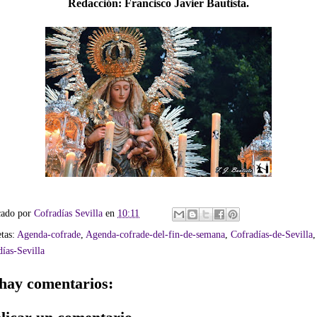
Redacción:
Francisco Javier Bautista.
cado por
Cofradías Sevilla
en
10:11
etas:
Agenda-cofrade
,
Agenda-cofrade-del-fin-de-semana
,
Cofradías-de-Sevilla
,
ías-Sevilla
hay comentarios: