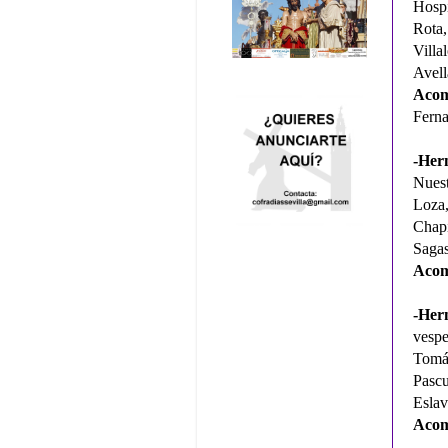
Hospi
Rota
Vill
Avell
Acom
Fern
-Her
Nuest
Loza,
Chapi
Sagas
Acom
-Her
vespe
Tomás
Pascu
Eslav
Acom