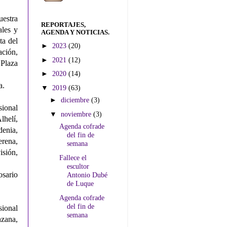
estra
REPORTAJES,
ales y
AGENDA Y NOTICIAS.
ta del
►
2023
(20)
ción,
►
2021
(12)
 Plaza
►
2020
(14)
a.
▼
2019
(63)
►
diciembre
(3)
sional
▼
noviembre
(3)
lhelí,
Agenda cofrade
denia,
del fin de
rena,
semana
isión,
Fallece el
escultor
sario
Antonio Dubé
de Luque
Agenda cofrade
del fin de
sional
semana
nzana,