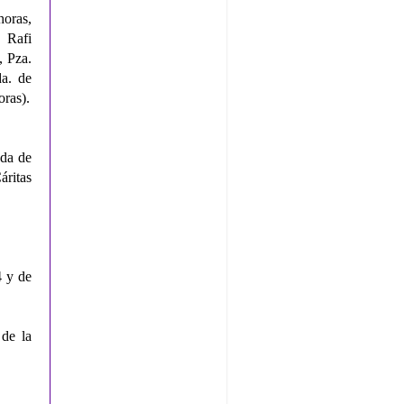
horas,
 Rafi
, Pza.
da. de
oras).
nda de
áritas
 y de
de la