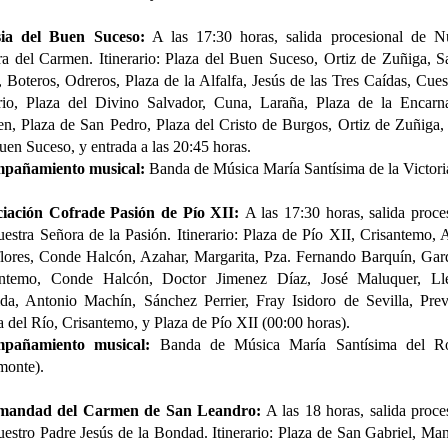
esia del Buen Suceso:
A las 17:30 horas, salida procesional de Nu
a del Carmen. Itinerario: Plaza del Buen Suceso, Ortiz de Zuñiga, S
, Boteros, Odreros, Plaza de la Alfalfa, Jesús de las Tres Caídas, Cues
io, Plaza del Divino Salvador, Cuna, Laraña, Plaza de la Encarna
n, Plaza de San Pedro, Plaza del Cristo de Burgos, Ortiz de Zuñiga,
uen Suceso, y entrada a las 20:45 horas.
pañamiento musical:
Banda de Música María Santísima de la Victori
ciación Cofrade Pasión de Pío XII:
A las 17:30 horas, salida proce
estra Señora de la Pasión. Itinerario: Plaza de Pío XII, Crisantemo, A
lores, Conde Halcón, Azahar, Margarita, Pza. Fernando Barquín, Gar
antemo, Conde Halcón, Doctor Jimenez Díaz, José Maluquer, Lle
da, Antonio Machín, Sánchez Perrier, Fray Isidoro de Sevilla, Prev
 del Río, Crisantemo, y Plaza de Pío XII (00:00 horas).
pañamiento musical:
Banda de Música María Santísima del Ro
monte).
mandad del Carmen de San Leandro:
A las 18 horas, salida proce
estro Padre Jesús de la Bondad. Itinerario: Plaza de San Gabriel, Ma