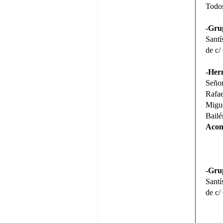
Todos
-Gru
Santí
de c/
-Her
Señor
Rafa
Migu
Bailé
Acom
-Gru
Santí
de c/