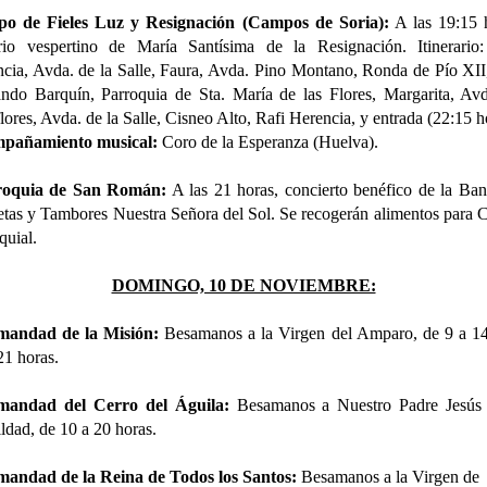
po de Fieles Luz y Resignación (Campos de Soria):
A las 19:15 
rio vespertino de María Santísima de la Resignación. Itinerario:
cia, Avda. de la Salle, Faura, Avda. Pino Montano, Ronda de Pío XII
ndo Barquín, Parroquia de Sta. María de las Flores, Margarita, Av
lores, Avda. de la Salle, Cisneo Alto, Rafi Herencia, y entrada (22:15 h
pañamiento musical:
Coro de la Esperanza (Huelva).
roquia de San Román:
A las 21 horas, concierto benéfico de la Ba
tas y Tambores Nuestra Señora del Sol. Se recogerán alimentos para C
quial.
DOMINGO, 10 DE NOVIEMBRE:
mandad de la Misión:
Besamanos a la Virgen del Amparo, de 9 a 14
21 horas.
mandad del Cerro del Águila:
Besamanos a Nuestro Padre Jesús 
dad, de 10 a 20 horas.
mandad de la Reina de Todos los Santos:
Besamanos a la Virgen de