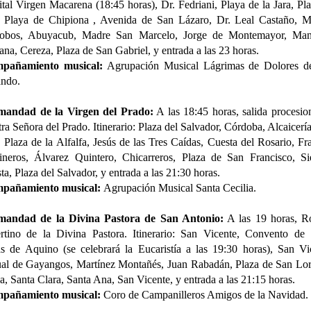
tal Virgen Macarena (18:45 horas), Dr. Fedriani, Playa de la Jara, Pl
, Playa de Chipiona , Avenida de San Lázaro, Dr. Leal Castaño, M
alobos, Abuyacub, Madre San Marcelo, Jorge de Montemayor, Man
ana, Cereza, Plaza de San Gabriel, y entrada a las 23 horas.
pañamiento musical:
Agrupación Musical Lágrimas de Dolores d
ando.
mandad de la Virgen del Prado:
A las 18:45 horas, salida procesio
ra Señora del Prado. Itinerario: Plaza del Salvador, Córdoba, Alcaicería
 Plaza de la Alfalfa, Jesús de las Tres Caídas, Cuesta del Rosario, Fr
neros, Álvarez Quintero, Chicarreros, Plaza de San Francisco, Si
ta, Plaza del Salvador, y entrada a las 21:30 horas.
pañamiento musical:
Agrupación Musical Santa Cecilia.
mandad de la Divina Pastora de San Antonio:
A las 19 horas, Ro
rtino de la Divina Pastora. Itinerario: San Vicente, Convento de
 de Aquino (se celebrará la Eucaristía a las 19:30 horas), San Vi
al de Gayangos, Martínez Montañés, Juan Rabadán, Plaza de San Lo
a, Santa Clara, Santa Ana, San Vicente, y entrada a las 21:15 horas.
pañamiento musical:
Coro de Campanilleros Amigos de la Navidad.