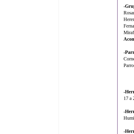
-Gru
Rosa
Heren
Ferna
Miraf
Acom
-Par
Corne
Parro
-Her
17 a 
-Her
Humil
-Her