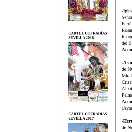
-Igl
Señor
Ferré
Rosar
CARTEL COFRADÍAS
Image
SEVILLA 2018
del B
Acom
-Aso
de Nu
Miraf
Cris
Albai
Palma
Acom
(Aya
CARTEL COFRADÍAS
SEVILLA 2017
-
Her
de Nu