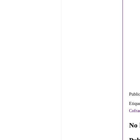
Publi
Etiqu
Cofrad
No 