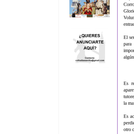
Corr
Glori
Volun
entra
El se
para 
impor
algún
Es r
apare
tutor
la ma
Es ac
perdi
otro 