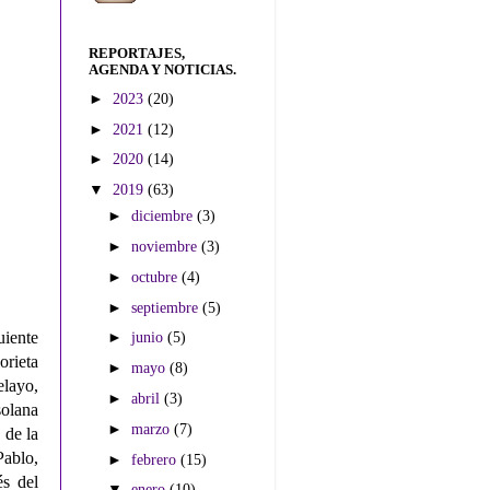
REPORTAJES,
AGENDA Y NOTICIAS.
►
2023
(20)
►
2021
(12)
►
2020
(14)
▼
2019
(63)
►
diciembre
(3)
►
noviembre
(3)
►
octubre
(4)
►
septiembre
(5)
►
junio
(5)
uiente
orieta
►
mayo
(8)
elayo,
►
abril
(3)
olana
►
marzo
(7)
 de la
Pablo,
►
febrero
(15)
és del
▼
enero
(10)