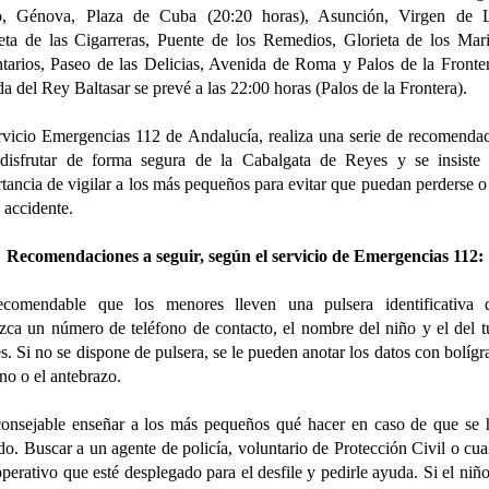
o, Génova, Plaza de Cuba (20:20 horas), Asunción, Virgen de L
eta de las Cigarreras, Puente de los Remedios, Glorieta de los Mar
tarios, Paseo de las Delicias, Avenida de Roma y Palos de la Fronte
da del Rey Baltasar se prevé a las 22:00 horas (Palos de la Frontera).
rvicio Emergencias 112 de Andalucía, realiza una serie de recomenda
disfrutar de forma segura de la Cabalgata de Reyes y se insiste 
tancia de vigilar a los más pequeños para evitar que puedan perderse o 
 accidente.
Recomendaciones a seguir, según el servicio de Emergencias 112:
ecomendable que los menores lleven una pulsera identificativa 
zca un número de teléfono de contacto, el nombre del niño y el del t
es. Si no se dispone de pulsera, se le pueden anotar los datos con bolígr
no o el antebrazo.
onsejable enseñar a los más pequeños qué hacer en caso de que se
do. Buscar a un agente de policía, voluntario de Protección Civil o cua
operativo que esté desplegado para el desfile y pedirle ayuda. Si el niño