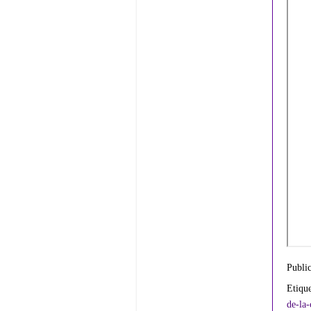
Publi
Etiqu
de-la