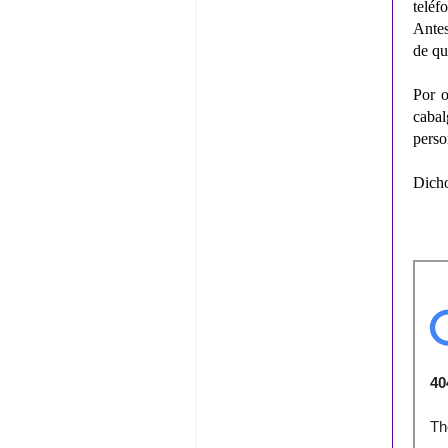
teléf
Antes
de qu
Por o
caba
perso
Dicho