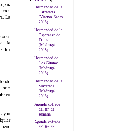
uján,
Hermandad de la
ineros
Carretería
(Viernes Santo
ra. La
2018)
Hermandad de la
Esperanza de
ciones
Triana
en la
(Madrugá
sufrir
2018)
Hermandad de
Los Gitanos
(Madrugá
2018)
Hermandad de la
donde
Macarena
utor o
(Madrugá
afo en
2018)
Agenda cofrade
del fin de
 hayan
semana
lquier
Agenda cofrade
 tiene
del fin de