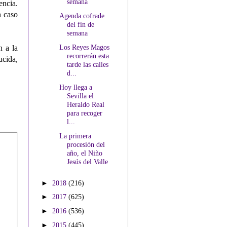
semana
encia.
n caso
Agenda cofrade
del fin de
semana
Los Reyes Magos
n a la
recorrerán esta
cida,
tarde las calles
d...
Hoy llega a
Sevilla el
Heraldo Real
para recoger
l...
La primera
procesión del
año, el Niño
Jesús del Valle
►
2018
(216)
►
2017
(625)
►
2016
(536)
►
2015
(445)