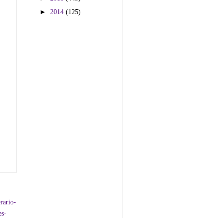
►
2014
(125)
rario-
es-