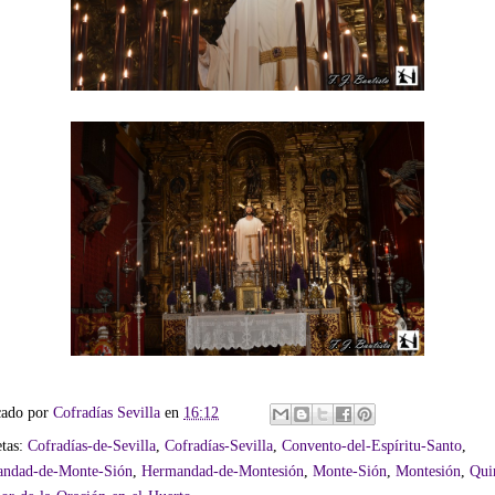
cado por
Cofradías Sevilla
en
16:12
etas:
Cofradías-de-Sevilla
,
Cofradías-Sevilla
,
Convento-del-Espíritu-Santo
,
ndad-de-Monte-Sión
,
Hermandad-de-Montesión
,
Monte-Sión
,
Montesión
,
Qui